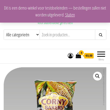
Dit is een demo-winkel voor testdoeleinden — bestellingen zullen niet
Mijn Mexicaanse Keuken
worden uitgeleverd.
Sluiten
Voor authentieke gerechten
0
€0,00
Menu