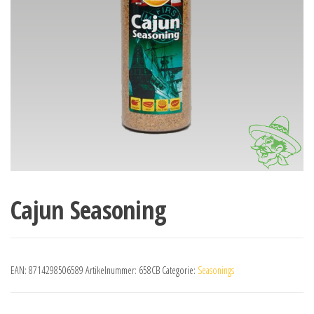
Cajun Seasoning
EAN:
8714298506589
Artikelnummer:
658CB
Categorie:
Seasonings