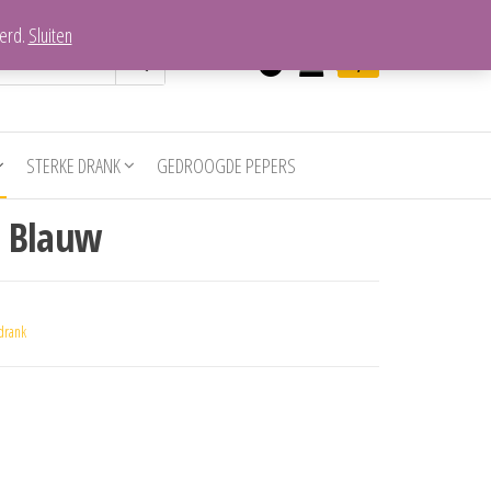
verd.
Sluiten
0
€0,00
STERKE DRANK
GEDROOGDE PEPERS
e Blauw
drank