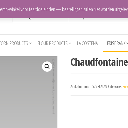
 demo-winkel voor testdoeleinden — bestellingen zullen niet worden uitgele
CORN PRODUCTS
FLOUR PRODUCTS
LA COSTENA
FRISDRANK
Chaudfontain
Artikelnummer:
577BLAUW
Categorie:
Fris