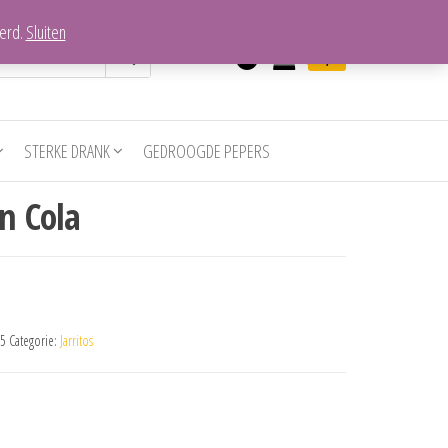
verd.
Sluiten
0
€0,00
STERKE DRANK
GEDROOGDE PEPERS
an Cola
5
Categorie:
Jarritos