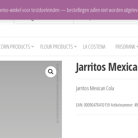
 demo-winkel voor testdoeleinden — bestellingen zullen niet worden uitgele
CORN PRODUCTS
FLOUR PRODUCTS
LA COSTENA
FRISDRANK
Jarritos Mexic
Jarritos Mexican Cola
EAN:
00090478410159
Artikelnummer:
49