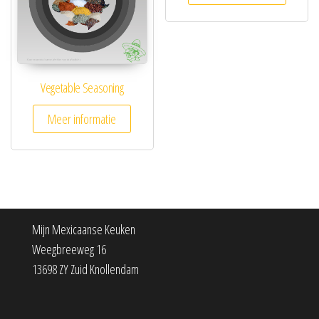
Vegetable Seasoning
Meer informatie
Mijn Mexicaanse Keuken
Weegbreeweg 16
13698 ZY Zuid Knollendam