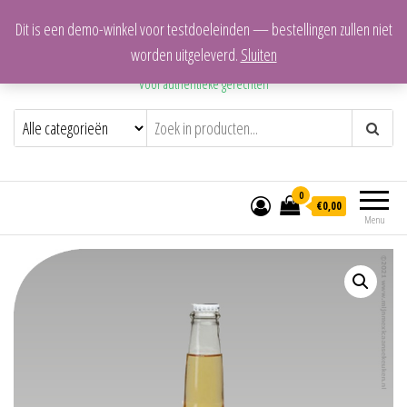
Dit is een demo-winkel voor testdoeleinden — bestellingen zullen niet
Mijn Mexicaanse Keuken
worden uitgeleverd.
Sluiten
Voor authentieke gerechten
0
€0,00
Menu