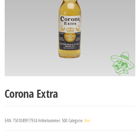
Corona Extra
EAN:
7501049917934
Artikelnummer:
500
Categorie:
Bier