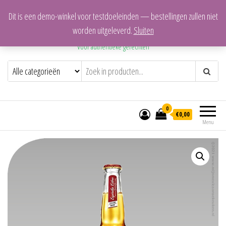
Dit is een demo-winkel voor testdoeleinden — bestellingen zullen niet
Mijn Mexicaanse Keuken
worden uitgeleverd.
Sluiten
Voor authentieke gerechten
0
€0,00
Menu