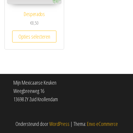
Desperados
€
8,50
Opties selecteren
Mijn Mexicaanse Keuken
Weegbreeweg 16
13698 ZY Zuid Knollendam
Ondersteund door
WordPress
|
Thema:
Envo eCommerce