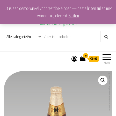
Dit is een demo-winkel voor testdoeleinden — bestellingen zullen niet
Mijn Mexicaanse Keuken
worden uitgeleverd.
Sluiten
Voor authentieke gerechten
0
€0,00
Menu